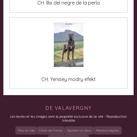
CH. Illix del negre de la perla
CH. Yenisey modry efekt
DE VALAVERGNY
Les textes et les images sont la propriété exclusive de ce site - Reproduction
Interdite
Plan du site
Chiots de France
Signaler un abus
Mentions légales