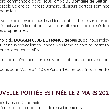
bord commençé à élever sous l'affixe
Du Domaine de Sultan
Pascale Gérard et Thérèse Bernard, plusieurs portées sont n
aque fois.
veuse de chevaux, tous les chiens sont en liberté sur la propr
és naissent à la maison et sont parfaitement sociabilisés lorq
x propriétaires.
mbre du
DOGGEN CLUB DE FRANCE depuis 2003
, nous n'él
OF et issus d'excellentes lignées. Nos femelles sont toutesnt 
et coudes, testés ADN.
un point d'honneur sur le suivi du chiot dans sa nouvelle fami
uons dans l'Aisne à 1h30 de Paris, n'hésitez pas à nous rendre u
UVELLE PORTÉE EST NÉE LE 2 MARS 202
és issus de 2 champions.
s à me contacter pour plus de renseignements.